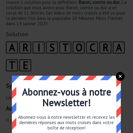
trouvé 1 solution pour la definition:
Baron, comte ou duc.
La
solution que nous avons pour Baron, comte ou duc a un
total de 11 lettres. Cet indice de mots croisés a été vu pour
la dernière fois dans le populaire 20 Minutes Mots Fléchés
dans 14 Janvier 2025.
Solution
A
R
I
S
T
O
C
R
A
1
2
3
4
5
6
7
8
9
T
E
10
11
Synonymes Correspondants
Abonnez-vous à notre
Liste des synonymes possibles pour Baron, comte ou duc.
Newsletter!
Autre 14 Janvier 2025 20 Minutes Mots Fléchés
Abonnez-vous à notre newsletter et recevez les
Il y a un total de 44 mots croisés pour le 14 Janvier 2025.
dernières réponses aux mots croisés dans votre
boîte de réception!
Existes vraiment