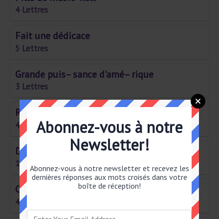
4 Lettres
Fait une dédicace
5 Lettres
Grande puis– sance d'amé– rique
3 Lettres
Raller dans le bois
Abonnez-vous à notre
4 Lettres
Newsletter!
Défis sportifs
10 Lettres
Abonnez-vous à notre newsletter et recevez les
dernières réponses aux mots croisés dans votre
boîte de réception!
Oiseau du nil
4 Lettres