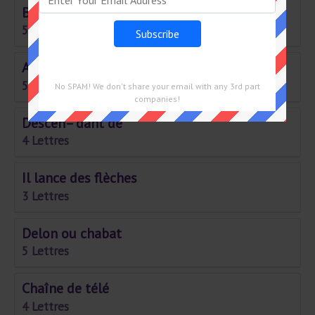
Bordures des forêts
5 Lettres
Anni– versaires
5 Lettres
No SPAM! We don't share your email with any 3rd part
companies!
Descen– dant de
4 Lettres
Il lance des flèches
3 Lettres
Delon ou chabat
5 Lettres
Chaîne de télé
4 Lettres