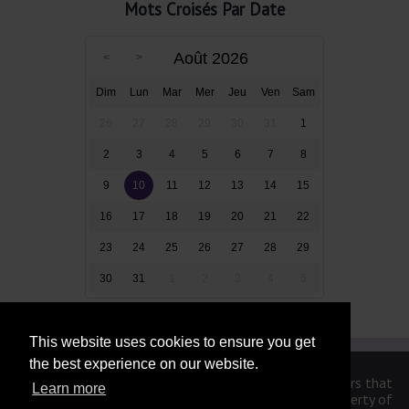
Mots Croisés Par Date
Août 2026
Dim
Lun
Mar
Mer
Jeu
Ven
Sam
26
27
28
29
30
31
1
2
3
4
5
6
7
8
9
10
11
12
13
14
15
16
17
18
19
20
21
22
23
24
25
26
27
28
29
30
31
1
2
3
4
5
This website uses cookies to ensure you get
the best experience on our website.
We are in no way affiliated or endorsed by the publishers that
Learn more
have created the games. All images and logos are property of