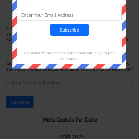
Animal que l'on peut avoir à la carte
Support musical
Pour désigner
Bataves
Si vous avez déjà résolu cet indice de mots croisés et que
vous recherchez le message principal, rendez-vous sur
Solution Le Parisien Mots Fléchés Force 2 du 22 Juin 2026
Newsletter
No SPAM! We don't share your email with any 3rd part
companies!
Abonnez-vous ci-dessous et recevez les dernières réponses
aux mots croisés directement dans votre boîte de réception!
Mots Croisés Par Date
Août 2026