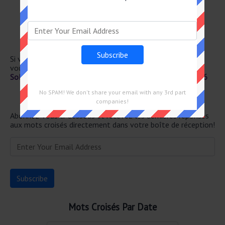
Fan de reggae
Petite pomme (d')
Des travaux
Bataves
Callo– sité au pied
Si vous avez déjà résolu cet indice de mots croisés et que
vous recherchez le message principal, rendez-vous sur
Solution Le Parisien Mots Fléchés Force 2 du 22 Juin 2026
No SPAM! We don't share your email with any 3rd part
Newsletter
companies!
Abonnez-vous ci-dessous et recevez les dernières réponses
aux mots croisés directement dans votre boîte de réception!
Mots Croisés Par Date