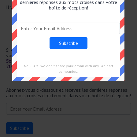
dernières réponses aux mots croisés dans votre
Il y a un total de 30 mots croisés pour le 18 Juin 2026.
boîte de réception!
AVEC CELA
LIEU OÙ L'ON ENVOIE PAÎTRE
TRAVAUX PRATI– QUES
ELLE SE BOUCLE À LA TAILLE
SUPÉ– RIEUR D'UN MO– NASTÈRE
Si vous avez déjà résolu cet indice de mots croisés et que
vous recherchez le message principal, rendez-vous sur
Solution Notre Temps Mots Fléchés Force 1 du 18 Juin
2026
No SPAM! We don't share your email with any 3rd part
companies!
Newsletter
Abonnez-vous ci-dessous et recevez les dernières réponses
aux mots croisés directement dans votre boîte de réception!