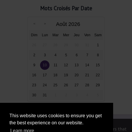
Mots Croisés Par Date
Août 2026
Dim
Lun
Mar
Mer
Jeu
Ven
Sam
26
27
28
29
30
31
1
2
3
4
5
6
7
8
9
10
11
12
13
14
15
16
17
18
19
20
21
22
23
24
25
26
27
28
29
30
31
1
2
3
4
5
This website uses cookies to ensure you get
the best experience on our website.
We are in no way affiliated or endorsed by the publishers that
Learn more