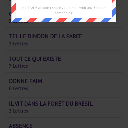
No SPAM! We don't share your email with any 3rd part
GAVÉE
companies!
5 Lettres
TEL LE DINDON DE LA FARCE
2 Lettres
TOUT CE QUI EXISTE
7 Lettres
DONNE FAIM
6 Lettres
IL VIT DANS LA FORÊT DU BRÉSIL
2 Lettres
ABSENCE