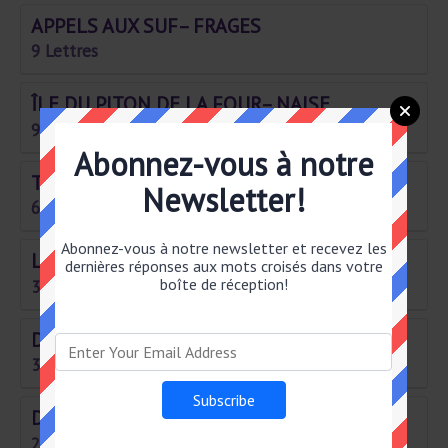
APPELS AUX SUF– FRAGES
9 Lettres
ÎLE DU PITON DE LA FOUR– NAISE
9 Lettres
Abonnez-vous à notre
TOUJOURS PRÉSENTE
Newsletter!
6 Lettres
Abonnez-vous à notre newsletter et recevez les
LE GOLFEUR S'Y RÉFÈRE
dernières réponses aux mots croisés dans votre
boîte de réception!
3 Lettres
DIPLÔME
3 Lettres
DÉCIBEL
2 Lettres