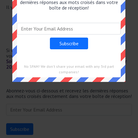
dernières réponses aux mots croisés dans votre
Il y a un total de 29 mots croisés pour le 11 Janvier 2025.
boîte de réception!
TOUJOURS PRÉSENTE
DONNE FAIM
USÉE PAR FROT– TEMENT
TEL LE DINDON DE LA FARCE
TRIOLET INTIME
Si vous avez déjà résolu cet indice de mots croisés et que
vous recherchez le message principal, rendez-vous sur
Solution Notre Temps Mots Fléchés Force 2 du 11 Janvier
2025
No SPAM! We don't share your email with any 3rd part
companies!
Newsletter
Abonnez-vous ci-dessous et recevez les dernières réponses
aux mots croisés directement dans votre boîte de réception!