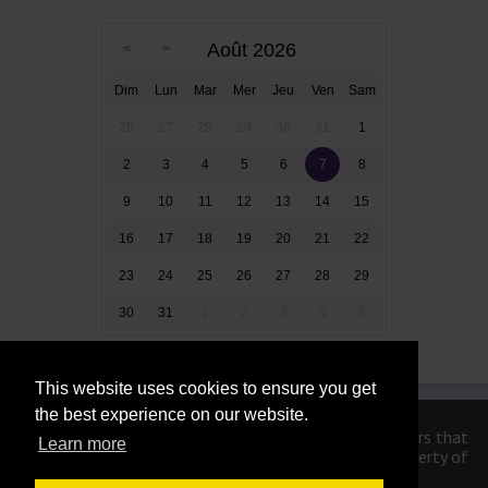
Août 2026
Dim
Lun
Mar
Mer
Jeu
Ven
Sam
26
27
28
29
30
31
1
2
3
4
5
6
7
8
9
10
11
12
13
14
15
16
17
18
19
20
21
22
23
24
25
26
27
28
29
30
31
1
2
3
4
5
This website uses cookies to ensure you get
the best experience on our website.
We are in no way affiliated or endorsed by the publishers that
Learn more
have created the games. All images and logos are property of
their respective owners.