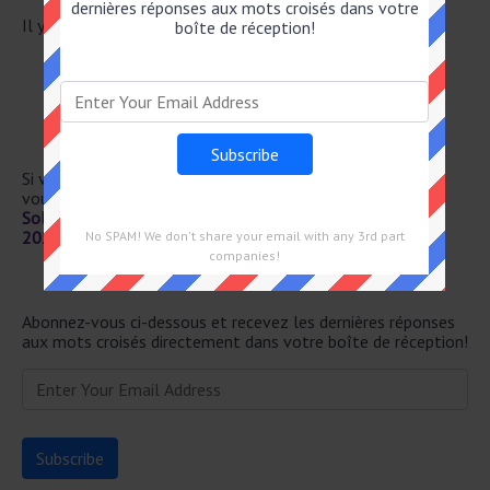
dernières réponses aux mots croisés dans votre
Il y a un total de 28 mots croisés pour le 9 Mars 2026.
boîte de réception!
MESURE PRISE SUR LE CHAMP
GAMIN DE PARIS
BONNE POMME (D')
ACTION À LA BOURSE
REVÊTUES D'UNE COULEUR
Si vous avez déjà résolu cet indice de mots croisés et que
vous recherchez le message principal, rendez-vous sur
Solution Notre Temps Mots Fléchés Force 2 du 9 Mars
2026
No SPAM! We don't share your email with any 3rd part
companies!
Newsletter
Abonnez-vous ci-dessous et recevez les dernières réponses
aux mots croisés directement dans votre boîte de réception!