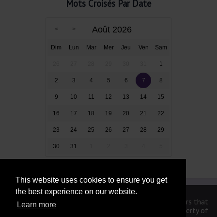
Mots Croisés Par Date
Août 2026
Dim
Lun
Mar
Mer
Jeu
Ven
Sam
26
27
28
29
30
31
1
2
3
4
5
6
7
8
9
10
11
12
13
14
15
16
17
18
19
20
21
22
23
24
25
26
27
28
29
30
31
1
2
3
4
5
This website uses cookies to ensure you get
the best experience on our website.
We are in no way affiliated or endorsed by the publishers that
Learn more
have created the games. All images and logos are property of