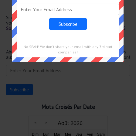
Craies à dessin
Passe à cambrai
Si vous avez déjà résolu cet indice de mots croisés et que
vous recherchez le message principal, rendez-vous sur
Solution Le Parisien Mots Fléchés Force 2 du 24 Juin 2026
Newsletter
No SPAM! We don't share your email with any 3rd part
Abonnez-vous ci-dessous et recevez les dernières réponses
companies!
aux mots croisés directement dans votre boîte de réception!
Mots Croisés Par Date
Août 2026
Dim
Lun
Mar
Mer
Jeu
Ven
Sam