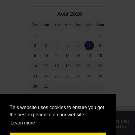
Août 2026
Dim
Lun
Mar
Mer
Jeu
Ven
Sam
26
27
28
29
30
31
1
2
3
4
5
6
7
8
9
10
11
12
13
14
15
16
17
18
19
20
21
22
23
24
25
26
27
28
29
30
31
1
2
3
4
5
This website uses cookies to ensure you get
the best experience on our website.
We are in no way affiliated or endorsed by the publishers that
Learn more
have created the games. All images and logos are property of
their respective owners.