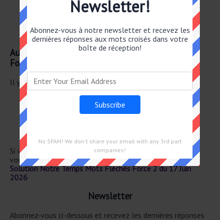
Newsletter!
Évalue le pour et le contre
Met sur un plateau
Évalué
Abonnez-vous à notre newsletter et recevez les
Dont on a évalué la masse
dernières réponses aux mots croisés dans votre
boîte de réception!
Autre 17 Juin 2026 Notre Temps Mots Fléchés
Force 2
Il y a un total de 26 mots croisés pour le 17 Juin 2026.
ESPACE DE DÉMAR– CATION
ABS– TRAITES
ÉLÉMENT DE L'ALPHA– BET GREC
IRANIENS
PRO– NONCÉ EN TAPANT DU PIED
No SPAM! We don't share your email with any 3rd part
Si vous avez déjà résolu cet indice de mots croisés et que
companies!
vous recherchez le message principal, rendez-vous sur
Solution Notre Temps Mots Fléchés Force 2 du 17 Juin
2026
Newsletter
Abonnez-vous ci-dessous et recevez les dernières réponses