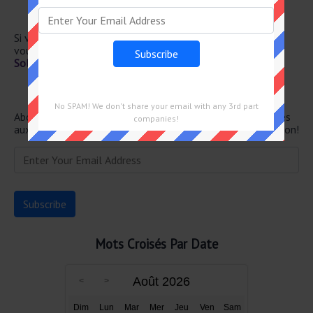
Partir à la fin
Somme compensatoire
Si vous avez déjà résolu cet indice de mots croisés et que
vous recherchez le message principal, rendez-vous sur
Solution Le Monde Mots Croisés du 12 Janvier 2025
Newsletter
No SPAM! We don't share your email with any 3rd part
Abonnez-vous ci-dessous et recevez les dernières réponses
companies!
aux mots croisés directement dans votre boîte de réception!
Mots Croisés Par Date
Août 2026
Dim
Lun
Mar
Mer
Jeu
Ven
Sam