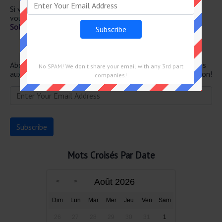
Si vous avez déjà résolu cet indice de mots croisés et que
vous recherchez le message principal, rendez-vous sur
Solution Le Monde Mots Croisés du 12 Janvier 2025
Newsletter
Abonnez-vous ci-dessous et recevez les dernières réponses
No SPAM! We don't share your email with any 3rd part
aux mots croisés directement dans votre boîte de réception!
companies!
Mots Croisés Par Date
Août 2026
Dim
Lun
Mar
Mer
Jeu
Ven
Sam
26
27
28
29
30
31
1