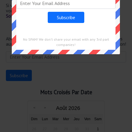
Si vous avez déjà résolu cet indice de mots croisés et que
vous recherchez le message principal, rendez-vous sur
Solution Le Parisien Mots Fléchés Force 2 du 4 Juin 2026
Newsletter
Abonnez-vous ci-dessous et recevez les dernières réponses
No SPAM! We don't share your email with any 3rd part
aux mots croisés directement dans votre boîte de réception!
companies!
Mots Croisés Par Date
Août 2026
Dim
Lun
Mar
Mer
Jeu
Ven
Sam
26
27
28
29
30
31
1