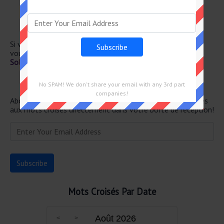
Ils éclai– rent la vie des noctam– bules
Remplie jusqu'au bord
Enduite d'huile sainte
Il donne du lolo
Si vous avez déjà résolu cet indice de mots croisés et que
vous recherchez le message principal, rendez-vous sur
Solution Le Parisien Mots Fléchés Force 2 du 4 Juin 2026
Newsletter
No SPAM! We don't share your email with any 3rd part
companies!
Abonnez-vous ci-dessous et recevez les dernières réponses
aux mots croisés directement dans votre boîte de réception!
Mots Croisés Par Date
Août 2026