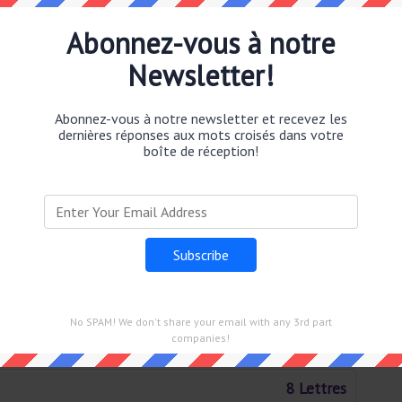
6 Lettres
Abonnez-vous à notre
6 Lettres
Newsletter!
6 Lettres
Abonnez-vous à notre newsletter et recevez les
dernières réponses aux mots croisés dans votre
9 Lettres
boîte de réception!
8 Lettres
2 Lettres
2 Lettres
No SPAM! We don't share your email with any 3rd part
5 Lettres
companies!
8 Lettres