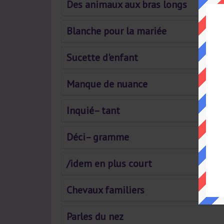
Des animaux aux bras longs
Blanche pour la mariée
Sucette d'enfant
Manque de nuance
Inquié– tant
Déci– gramme
/idem en plus court
Chevaux familiers
Parles du nez