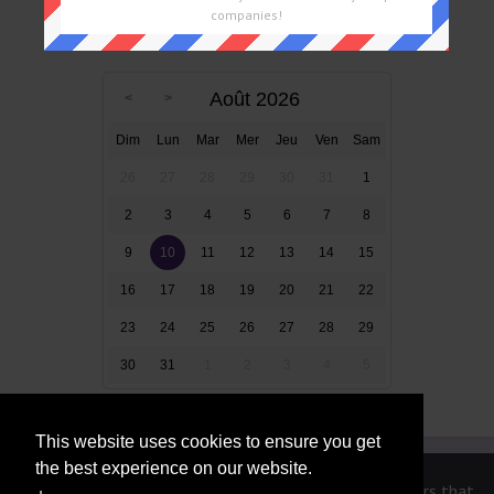
companies!
Mots Croisés Par Date
Août 2026
Dim
Lun
Mar
Mer
Jeu
Ven
Sam
26
27
28
29
30
31
1
2
3
4
5
6
7
8
9
10
11
12
13
14
15
16
17
18
19
20
21
22
23
24
25
26
27
28
29
30
31
1
2
3
4
5
This website uses cookies to ensure you get
the best experience on our website.
We are in no way affiliated or endorsed by the publishers that