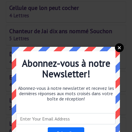
Cellule que lon peut cocher
4 Lettres
Chanteur de Jai dix ans nommé Souchon
5 Lettres
Déplace quelquun ou quelque chose
Abonnez-vous à notre
4 Lettres
Newsletter!
Examen ou essai
4 Lettres
Abonnez-vous à notre newsletter et recevez les
dernières réponses aux mots croisés dans votre
boîte de réception!
Le fils de mon frère
5 Lettres
Le point le plus haut
6 Lettres