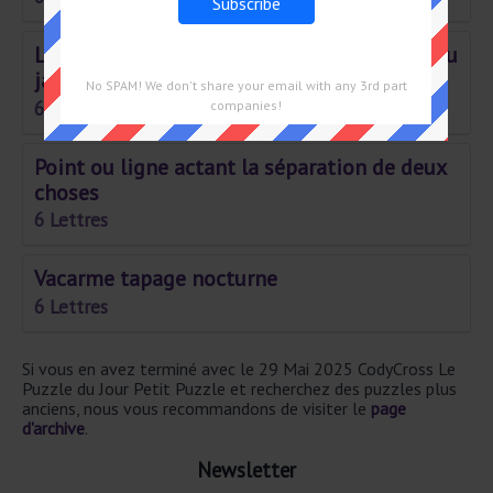
Légume amer cuisiné avec du fromage et du
jambon
No SPAM! We don't share your email with any 3rd part
6 Lettres
companies!
Point ou ligne actant la séparation de deux
choses
6 Lettres
Vacarme tapage nocturne
6 Lettres
Si vous en avez terminé avec le 29 Mai 2025 CodyCross Le
Puzzle du Jour Petit Puzzle et recherchez des puzzles plus
anciens, nous vous recommandons de visiter le
page
d'archive
.
Newsletter