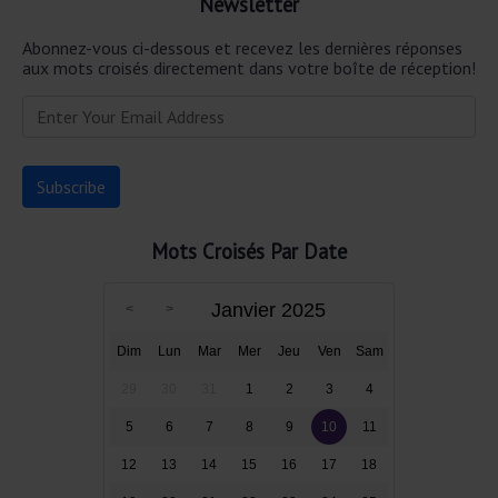
Newsletter
Abonnez-vous ci-dessous et recevez les dernières réponses
aux mots croisés directement dans votre boîte de réception!
Mots Croisés Par Date
Janvier 2025
Dim
Lun
Mar
Mer
Jeu
Ven
Sam
29
30
31
1
2
3
4
5
6
7
8
9
10
11
12
13
14
15
16
17
18