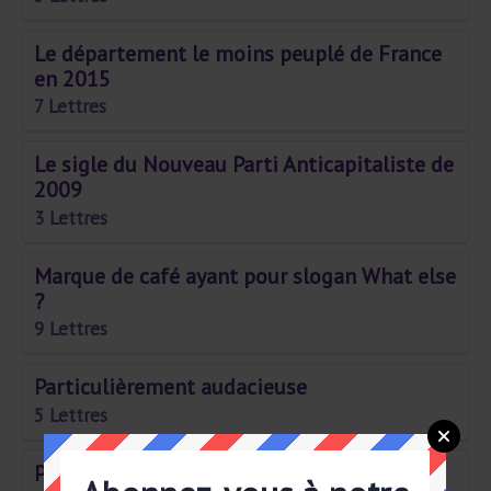
Le département le moins peuplé de France
en 2015
7 Lettres
Le sigle du Nouveau Parti Anticapitaliste de
2009
3 Lettres
Marque de café ayant pour slogan What else
?
9 Lettres
Particulièrement audacieuse
5 Lettres
Paysan non libre attaché à la terre dun