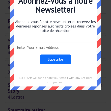
Abonnez-vous à notre
seigneur
Newsletter!
4 Lettres
Personne aimant les balades
Abonnez-vous à notre newsletter et recevez les
dernières réponses aux mots croisés dans votre
9 Lettres
boîte de réception!
Sigle désignant une forme daide à la
procréation
3 Lettres
Solidifier consolider
9 Lettres
No SPAM! We don't share your email with any 3rd part
companies!
Sous-titre de la 7e saison dAmerican Horror
Story
4 Lettres
Soustraire retirer