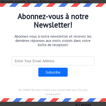
 de mots croisés. Si vous êtes coincé et cherchez de l'aide,
Abonnez-vous à notre
Newsletter!
5 Lettres
Abonnez-vous à notre newsletter et recevez les
dernières réponses aux mots croisés dans votre
8 Lettres
boîte de réception!
6 Lettres
7 Lettres
7 Lettres
No SPAM! We don't share your email with any 3rd part
9 Lettres
companies!
8 Lettres