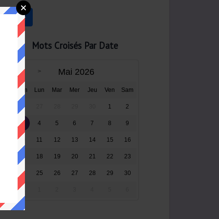
Mots Croisés Par Date
Mai 2026
Dim
Lun
Mar
Mer
Jeu
Ven
Sam
26
27
28
29
30
1
2
3
4
5
6
7
8
9
10
11
12
13
14
15
16
17
18
19
20
21
22
23
24
25
26
27
28
29
30
31
1
2
3
4
5
6