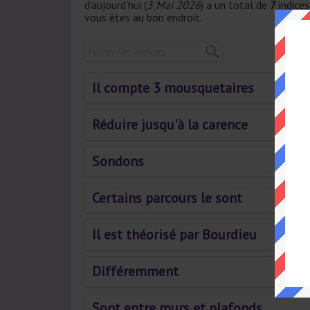
d'aujourd'hui (
3 Mai 2026
) a un total de
7
indices
vous êtes au bon endroit.
Il compte 3 mousquetaires
Réduire jusqu'à la carence
Sondons
Certains parcours le sont
Il est théorisé par Bourdieu
Différemment
Sont entre murs et plafonds