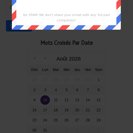
No SPAM! We don't share your email with any 3rd part
companies!
Mots Croisés Par Date
Août 2026
Dim
Lun
Mar
Mer
Jeu
Ven
Sam
26
27
28
29
30
31
1
2
3
4
5
6
7
8
9
10
11
12
13
14
15
16
17
18
19
20
21
22
23
24
25
26
27
28
29
30
31
1
2
3
4
5