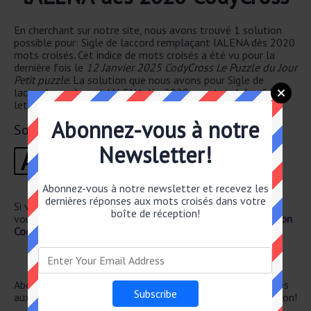
En cherchant sur notre site, nous avons trouvé 1 solution
possible pour: Sigle de laccord remplaçant lALENA dès 2020
mots croisés
.
Cet indice de mots croisés a été vu pour la
dernière fois le
12 Janvier 2025 CodyCross Le Puzzle du Jour
Petit puzzle
. La solution que nous avons pour Sigle de
laccord remplaçant lALENA dès 2020 a un total de of 5
lettres.
Abonnez-vous à notre
Solution
Newsletter!
A
C
E
U
M
1
2
3
4
5
Abonnez-vous à notre newsletter et recevez les
dernières réponses aux mots croisés dans votre
Si vous avez déjà résolu cet indice de mots croisés et que
boîte de réception!
vous recherchez le poste principal, rendez-vous sur
Solution
CodyCross Le Puzzle du Jour Petit 12 Janvier 2025
Newsletter
Abonnez-vous ci-dessous et recevez les dernières réponses
aux mots croisés directement dans votre boîte de réception!