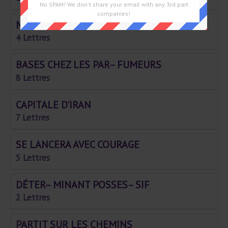
No SPAM! We don't share your email with any 3rd part
companies!
MOIS CHAUD
4 Lettres
BASES CHEZ LES PAR– FUMEURS
8 Lettres
CAPITALE D'IRAN
7 Lettres
SE LANCERA AVEC COURAGE
5 Lettres
DÉTER– MINANT POSSES– SIF
2 Lettres
PARTIT SUR LES CHEMINS