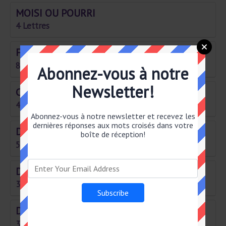
MOISI OU POURRI
4 Lettres
FLEUR ODO– RANTE
8 Lettres
Abonnez-vous à notre
Newsletter!
CARMET OU RENO
4 Lettres
Abonnez-vous à notre newsletter et recevez les
dernières réponses aux mots croisés dans votre
DÉBUT DE LA SEMAINE
boîte de réception!
5 Lettres
DERRIÈRE /NU EN GRÈCE
3 Lettres
DANS LES GÈNES
3 Lettres