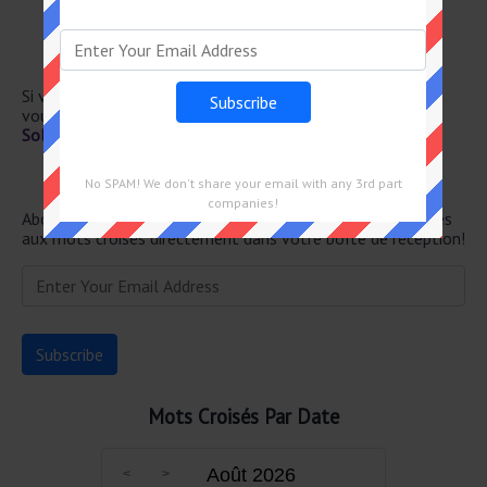
Sont à tout moment dans l’actualité
Risque de prendre froid
S’exprimait librement en principe
Éventaires
Si vous avez déjà résolu cet indice de mots croisés et que
vous recherchez le message principal, rendez-vous sur
Solution Le Monde Mots Croisés du 12 Janvier 2025
Newsletter
No SPAM! We don't share your email with any 3rd part
companies!
Abonnez-vous ci-dessous et recevez les dernières réponses
aux mots croisés directement dans votre boîte de réception!
Mots Croisés Par Date
Août 2026