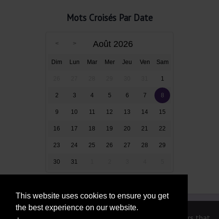
Mots Croisés Par Date
Août 2026
Dim
Lun
Mar
Mer
Jeu
Ven
Sam
26
27
28
29
30
31
1
2
3
4
5
6
7
8
9
10
11
12
13
14
15
16
17
18
19
20
21
22
23
24
25
26
27
28
29
30
31
1
2
3
4
5
This website uses cookies to ensure you get
the best experience on our website.
We are in no way affiliated or endorsed by the publishers that