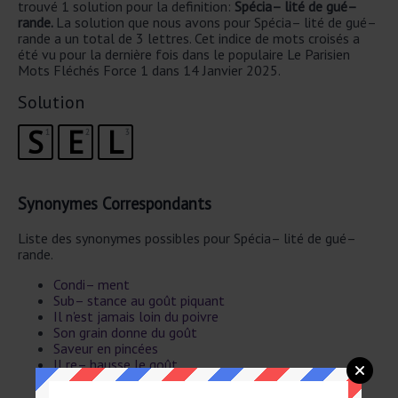
trouvé 1 solution pour la definition:
Spécia– lité de gué–
rande.
La solution que nous avons pour Spécia– lité de gué–
rande a un total de 3 lettres. Cet indice de mots croisés a
été vu pour la dernière fois dans le populaire Le Parisien
Mots Fléchés Force 1 dans 14 Janvier 2025.
Solution
S
E
L
1
2
3
Synonymes Correspondants
Liste des synonymes possibles pour Spécia– lité de gué–
rande.
Condi– ment
Sub– stance au goût piquant
Il n'est jamais loin du poivre
Son grain donne du goût
Saveur en pincées
Il re– hausse le goût
Il se passe à table
Il donne du goût