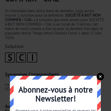
En cherchant dans notre base de données, nous avons
trouvé 1 solution pour la definition:
SOCIÉTÉ À BUT NON
COMMER– CIAL.
La solution que nous avons pour SOCIÉTÉ
À BUT NON COMMER– CIAL a un total de 3 lettres. Cet
indice de mots croisés a été vu pour la dernière fois dans le
populaire Notre Temps Mots Fléchés Force 1 dans 17 Juin
2026.
Solution
S
C
I
1
2
3
Synonymes Correspondants
Liste des synonymes possibles pour SOCIÉTÉ À BUT NON
Abonnez-vous à notre
COMMER– CIAL.
Newsletter!
SOCIÉTÉ IMMOBI– LIÈRE
Autre 17 Juin 2026 Notre Temps Mots Fléchés
Abonnez-vous à notre newsletter et recevez les