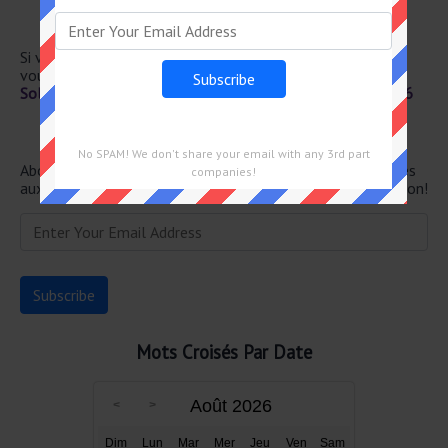
Houppe
Pardon ?
Si vous avez déjà résolu cet indice de mots croisés et que
vous recherchez le message principal, rendez-vous sur
Solution Le Parisien Mots Fléchés Force 2 du 25 Juin 2026
Newsletter
No SPAM! We don't share your email with any 3rd part
Abonnez-vous ci-dessous et recevez les dernières réponses
companies!
aux mots croisés directement dans votre boîte de réception!
Mots Croisés Par Date
Août 2026
Dim
Lun
Mar
Mer
Jeu
Ven
Sam