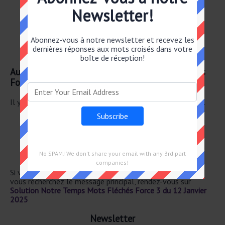
Sanc– tuaire au japon
Newsletter!
Baie d'honshu
Abrite des sanc– tuaires au japon
Un sanc– tuaire du japon
Abonnez-vous à notre newsletter et recevez les
Sanc– tuaire nippon
dernières réponses aux mots croisés dans votre
Baie du japon
boîte de réception!
Autre 12 Janvier 2025 Notre Temps Mots Fléchés
Force 3
Il y a un total de 28 mots croisés pour le 12 Janvier 2025.
DÉVOTE
MENUS CADEAUX
POUR LES PAYS-BAS
ARTICLE D'AIL– LEURS
No SPAM! We don't share your email with any 3rd part
INCONS– CIENTE
companies!
Si vous avez déjà résolu cet indice de mots croisés et que
vous recherchez le message principal, rendez-vous sur
Solution Notre Temps Mots Fléchés Force 3 du 12 Janvier
2025
Newsletter