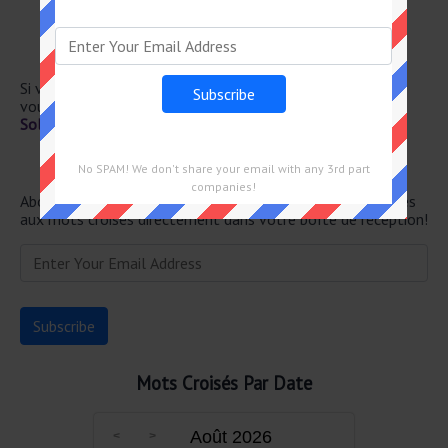
Enceinte sportive
Pas fait pour ça
Embou– chure de fleuve
Bois de cervidé
Si vous avez déjà résolu cet indice de mots croisés et que
vous recherchez le message principal, rendez-vous sur
Solution 20 Minutes Mots Fléchés du 14 Août 2025
Newsletter
No SPAM! We don't share your email with any 3rd part
companies!
Abonnez-vous ci-dessous et recevez les dernières réponses
aux mots croisés directement dans votre boîte de réception!
Mots Croisés Par Date
Août 2026