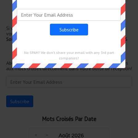
Sim– plistes
Houppe
Artère
Sigle d'une union
Si vous avez déjà résolu cet indice de mots croisés et que
vous recherchez le message principal, rendez-vous sur
Solution Le Parisien Mots Fléchés Force 2 du 25 Juin 2026
Newsletter
No SPAM! We don't share your email with any 3rd part
companies!
Abonnez-vous ci-dessous et recevez les dernières réponses
aux mots croisés directement dans votre boîte de réception!
Mots Croisés Par Date
Août 2026