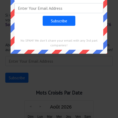
État de shah
Bobiner sans em– bobiner
Si vous avez déjà résolu cet indice de mots croisés et que
vous recherchez le message principal, rendez-vous sur
Solution Le Parisien Mots Fléchés Force 2 du 14 Mars 2026
Newsletter
No SPAM! We don't share your email with any 3rd part
Abonnez-vous ci-dessous et recevez les dernières réponses
companies!
aux mots croisés directement dans votre boîte de réception!
Mots Croisés Par Date
Août 2026
Dim
Lun
Mar
Mer
Jeu
Ven
Sam