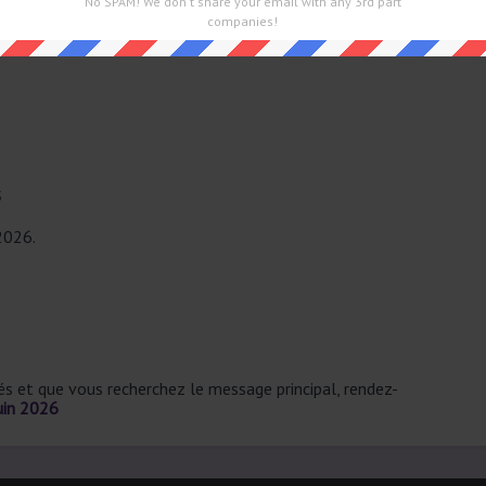
No SPAM! We don't share your email with any 3rd part
companies!
s
 2026.
sés et que vous recherchez le message principal, rendez-
uin 2026