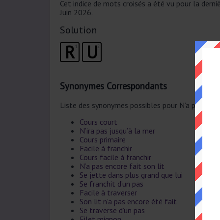
Cet indice de mots croisés a été vu pour la dern
Juin 2026.
Solution
R
U
1
2
Synonymes Correspondants
Liste des synonymes possibles pour N’a pas le te
Cours court
N’ira pas jusqu’à la mer
Cours primaire
Facile à franchir
Cours facile à franchir
N’a pas encore fait son lit
Se jette dans plus grand que lui
Se franchit d’un pas
Facile à traverser
Son lit n’a pas encore été fait
Se traverse d’un pas
Filet mignon