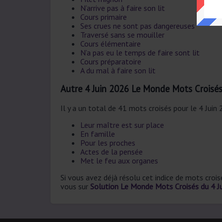
N’arrive pas à faire son lit
Cours primaire
Ses crues ne sont pas dangereuses
Traversé sans se mouiller
Cours élémentaire
N’a pas eu le temps de faire sont lit
Cours préparatoire
A du mal à faire son lit
Autre 4 Juin 2026 Le Monde Mots Croisé
Il y a un total de 41 mots croisés pour le 4 Juin
Leur maître est sur place
En famille
Pour les proches
Actes de la pensée
Met le feu aux organes
Si vous avez déjà résolu cet indice de mots croi
vous sur
Solution Le Monde Mots Croisés du 4 J