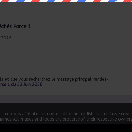
échés Force 1
n 2026.
sés et que vous recherchez le message principal, rendez-
rce 1 du 22 Juin 2026
 in no way affiliated or endorsed by the publishers that have crea
games. All images and logos are property of their respective owners
SolutionMotsCroises.fr