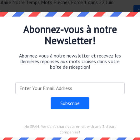
opulaire Notre Temps Mots Fléchés Force 1 dans 22 Juin
Abonnez-vous à notre
Newsletter!
Abonnez-vous à notre newsletter et recevez les
dernières réponses aux mots croisés dans votre
TERRE.
boîte de réception!
No SPAM! We don't share your email with any 3rd part
companies!