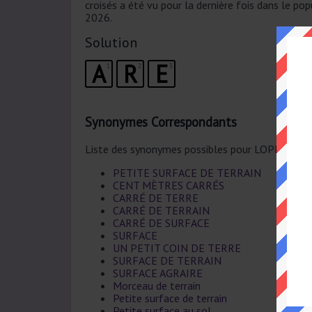
croisés a été vu pour la dernière fois dans le p
2026.
Solution
A
R
E
1
2
3
Synonymes Correspondants
Liste des synonymes possibles pour LOPIN DE 
PETITE SURFACE DE TERRAIN
CENT MÈTRES CARRÉS
CARRÉ DE TERRE
CARRÉ DE TERRAIN
CARRÉ DE SURFACE
SURFACE
UN PETIT COIN DE TERRE
SURFACE DE TERRAIN
SURFACE AGRAIRE
Morceau de terrain
Petite surface de terrain
Petite surface au sol