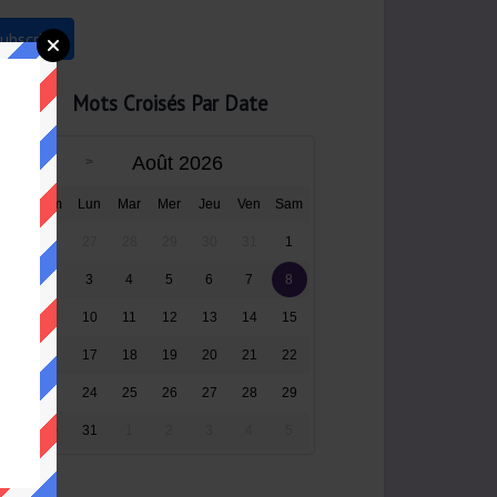
Mots Croisés Par Date
Août 2026
Dim
Lun
Mar
Mer
Jeu
Ven
Sam
26
27
28
29
30
31
1
2
3
4
5
6
7
8
9
10
11
12
13
14
15
16
17
18
19
20
21
22
23
24
25
26
27
28
29
30
31
1
2
3
4
5