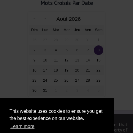
Mots Croisés Par Date
Août 2026
Dim
Lun
Mar
Mer
Jeu
Ven
Sam
26
27
28
29
30
31
1
2
3
4
5
6
7
8
9
10
11
12
13
14
15
16
17
18
19
20
21
22
23
24
25
26
27
28
29
30
31
1
2
3
4
5
This website uses cookies to ensure you get
the best experience on our website.
We are in no way affiliated or endorsed by the publishers that
Learn more
have created the games. All images and logos are property of