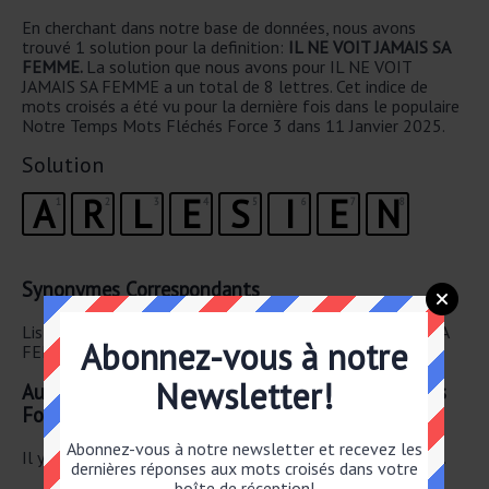
En cherchant dans notre base de données, nous avons
trouvé 1 solution pour la definition:
IL NE VOIT JAMAIS SA
FEMME.
La solution que nous avons pour IL NE VOIT
JAMAIS SA FEMME a un total de 8 lettres. Cet indice de
mots croisés a été vu pour la dernière fois dans le populaire
Notre Temps Mots Fléchés Force 3 dans 11 Janvier 2025.
Solution
A
R
L
E
S
I
E
N
1
2
3
4
5
6
7
8
Synonymes Correspondants
Liste des synonymes possibles pour IL NE VOIT JAMAIS SA
Abonnez-vous à notre
FEMME.
Newsletter!
Autre 11 Janvier 2025 Notre Temps Mots Fléchés
Force 3
Abonnez-vous à notre newsletter et recevez les
Il y a un total de 30 mots croisés pour le 11 Janvier 2025.
dernières réponses aux mots croisés dans votre
boîte de réception!