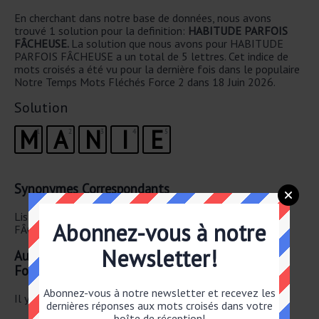
En cherchant dans notre base de données, nous avons
trouvé 1 solution pour la definition:
HABITUDE PARFOIS
FÂCHEUSE.
La solution que nous avons pour HABITUDE
PARFOIS FÂCHEUSE a un total de 5 lettres. Cet indice de
mots croisés a été vu pour la dernière fois dans le populaire
Notre Temps Mots Fléchés Force 2 dans 18 Juin 2026.
Solution
M
A
N
I
E
1
2
3
4
5
Synonymes Correspondants
Liste des synonymes possibles pour HABITUDE PARFOIS
Abonnez-vous à notre
FÂCHEUSE.
Newsletter!
Autre 18 Juin 2026 Notre Temps Mots Fléchés
Force 2
Abonnez-vous à notre newsletter et recevez les
Il y a un total de 29 mots croisés pour le 18 Juin 2026.
dernières réponses aux mots croisés dans votre
boîte de réception!