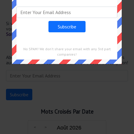
Arturo pour ses proches
Dans l’avant-bras
Un petit grain à surveiller de près
Si vous avez déjà résolu cet indice de mots croisés et que
vous recherchez le message principal, rendez-vous sur
Solution Le Monde Mots Croisés du 9 Juillet 2026
Newsletter
No SPAM! We don't share your email with any 3rd part
companies!
Abonnez-vous ci-dessous et recevez les dernières réponses
aux mots croisés directement dans votre boîte de réception!
Mots Croisés Par Date
Août 2026