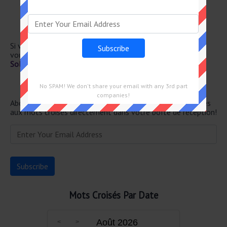
Tas de sable dans le désert
Dessus de lits
Métal
D’un auxiliaire
Si vous avez déjà résolu cet indice de mots croisés et que
vous recherchez le message principal, rendez-vous sur
Solution Le Monde Mots Croisés du 3 Juin 2025
Newsletter
No SPAM! We don't share your email with any 3rd part
companies!
Abonnez-vous ci-dessous et recevez les dernières réponses
aux mots croisés directement dans votre boîte de réception!
Mots Croisés Par Date
Août 2026