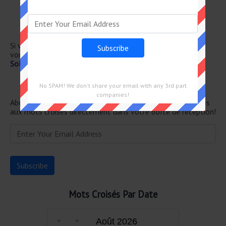
Section nerveuse
Grande entrée
Des plumes sur le plume
Des lettres et un chiffre
Si vous avez déjà résolu cet indice de mots croisés et que
vous recherchez le message principal, rendez-vous sur
Solution Le Monde Mots Croisés du 10 Janvier 2025
Newsletter
No SPAM! We don't share your email with any 3rd part
companies!
Abonnez-vous ci-dessous et recevez les dernières réponses
aux mots croisés directement dans votre boîte de réception!
Mots Croisés Par Date
Août 2026