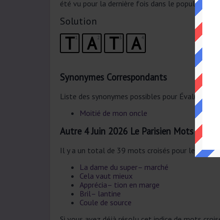
été vu pour la dernière fois dans le populaire Le
Solution
T
A
T
A
1
2
3
4
Synonymes Correspondants
Liste des synonymes possibles pour Évalua à la 
Moitié de mon oncle
Autre 4 Juin 2026 Le Parisien Mots Fléch
Il y a un total de 39 mots croisés pour le 4 Juin
La dame du super– marché
Cela vaut mieux
Apprécia– tion en marge
Bril– lantine
Coule de source
Si vous avez déjà résolu cet indice de mots croi