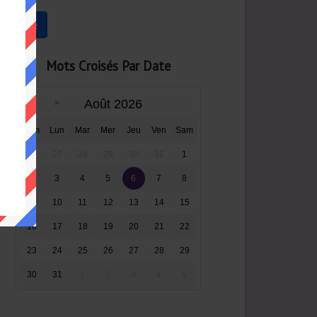
Mots Croisés Par Date
Août 2026
Dim
Lun
Mar
Mer
Jeu
Ven
Sam
26
27
28
29
30
31
1
2
3
4
5
6
7
8
9
10
11
12
13
14
15
16
17
18
19
20
21
22
23
24
25
26
27
28
29
30
31
1
2
3
4
5