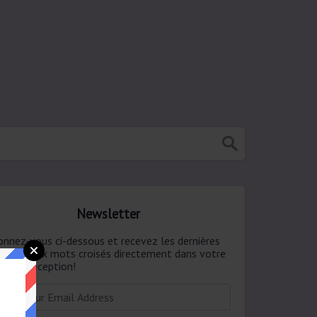
Newsletter
onnez-vous ci-dessous et recevez les dernières
ponses aux mots croisés directement dans votre
te de réception!