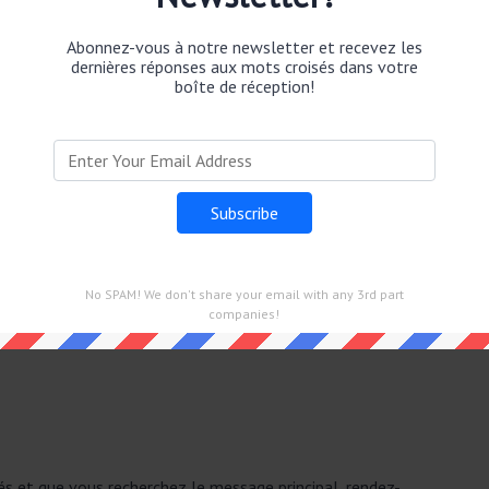
 Parisien Mots Fléchés Force 2 dans 4 Juin 2026.
Abonnez-vous à notre newsletter et recevez les
dernières réponses aux mots croisés dans votre
boîte de réception!
main.
és Force 2
No SPAM! We don't share your email with any 3rd part
companies!
 2026.
sés et que vous recherchez le message principal, rendez-