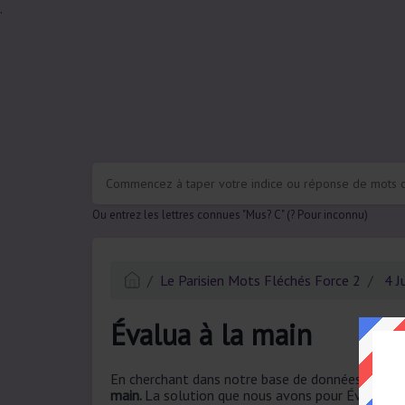
.
Ou entrez les lettres connues "Mus? C" (? Pour inconnu)
Le Parisien Mots Fléchés Force 2
4 J
Évalua à la main
En cherchant dans notre base de données, nous a
main.
La solution que nous avons pour Évalua à la