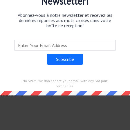
Newsletter!
oisés dans 29 Juillet 2026.
Abonnez-vous à notre newsletter et recevez les
dernières réponses aux mots croisés dans votre
boîte de réception!
No SPAM! We don't share your email with any 3rd part
isés
companies!
llet 2026.