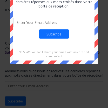
2
dernières réponses aux mots croisés dans votre
boîte de réception!
Il y a un total de 37 mots croisés pour le 25 Juin 2026.
Habituel et précis
Artère
Prêteur à éviter
Aires de sable à arles
Qui contri– buent à la santé
Si vous avez déjà résolu cet indice de mots croisés et que
vous recherchez le message principal, rendez-vous sur
Solution Le Parisien Mots Fléchés Force 2 du 25 Juin 2026
No SPAM! We don't share your email with any 3rd part
companies!
Newsletter
Abonnez-vous ci-dessous et recevez les dernières réponses
aux mots croisés directement dans votre boîte de réception!