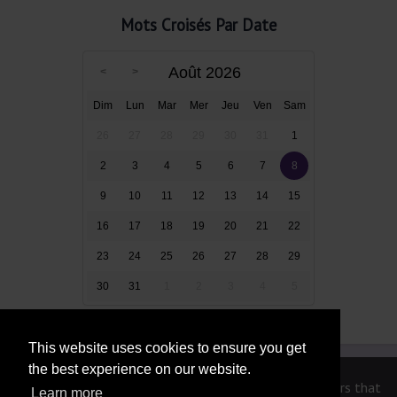
Mots Croisés Par Date
Août 2026
Dim
Lun
Mar
Mer
Jeu
Ven
Sam
26
27
28
29
30
31
1
2
3
4
5
6
7
8
9
10
11
12
13
14
15
16
17
18
19
20
21
22
23
24
25
26
27
28
29
30
31
1
2
3
4
5
This website uses cookies to ensure you get
the best experience on our website.
We are in no way affiliated or endorsed by the publishers that
Learn more