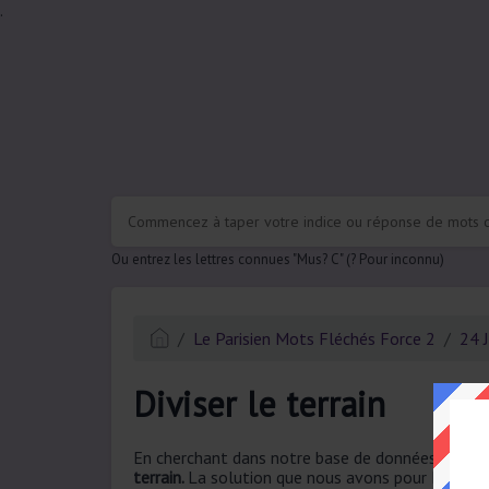
.
Ou entrez les lettres connues "Mus? C" (? Pour inconnu)
Le Parisien Mots Fléchés Force 2
24 
Diviser le terrain
En cherchant dans notre base de données, nous a
terrain.
La solution que nous avons pour Diviser le