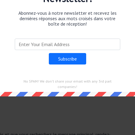
Le Parisien Mots Fléchés Force 2 dans 24 Juin 2026.
Abonnez-vous à notre newsletter et recevez les
dernières réponses aux mots croisés dans votre
boîte de réception!
rain.
hés Force 2
No SPAM! We don't share your email with any 3rd part
companies!
n 2026.
sés et que vous recherchez le message principal, rendez-