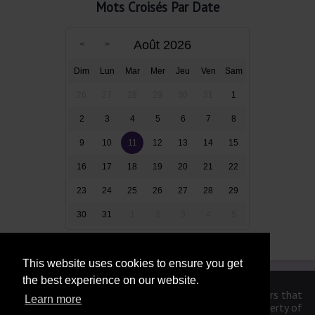
Mots Croisés Par Date
Août 2026
Dim
Lun
Mar
Mer
Jeu
Ven
Sam
26
27
28
29
30
31
1
2
3
4
5
6
7
8
9
10
11
12
13
14
15
16
17
18
19
20
21
22
23
24
25
26
27
28
29
30
31
1
2
3
4
5
This website uses cookies to ensure you get
the best experience on our website.
We are in no way affiliated or endorsed by the publishers that
Learn more
have created the games. All images and logos are property of