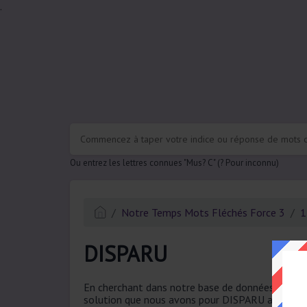
.
Ou entrez les lettres connues "Mus? C" (? Pour inconnu)
Notre Temps Mots Fléchés Force 3
1
DISPARU
En cherchant dans notre base de données, nous a
solution que nous avons pour DISPARU a un total 