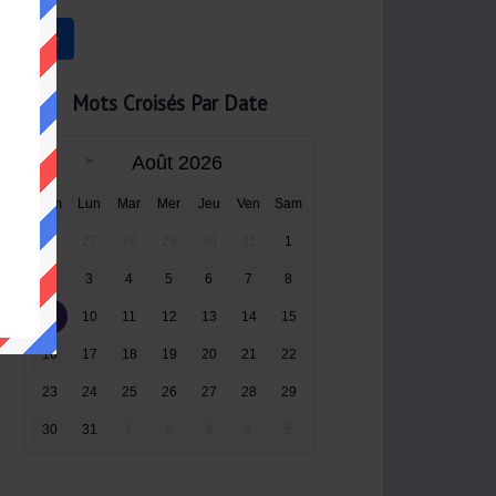
Mots Croisés Par Date
Août 2026
Dim
Lun
Mar
Mer
Jeu
Ven
Sam
26
27
28
29
30
31
1
2
3
4
5
6
7
8
9
10
11
12
13
14
15
16
17
18
19
20
21
22
23
24
25
26
27
28
29
30
31
1
2
3
4
5