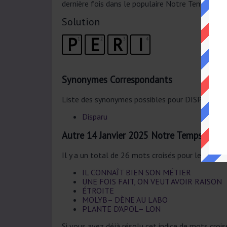
dernière fois dans le populaire Notre Temps Mot
Solution
P
E
R
I
1
2
3
4
Synonymes Correspondants
Liste des synonymes possibles pour DISPARU.
Disparu
Autre 14 Janvier 2025 Notre Temps Mots
Il y a un total de 26 mots croisés pour le 14 Jan
IL CONNAÎT BIEN SON MÉTIER
UNE FOIS FAIT, ON VEUT AVOIR RAISON
ÉTROITE
MOLYB– DÈNE AU LABO
PLANTE D'APOL– LON
Si vous avez déjà résolu cet indice de mots croi