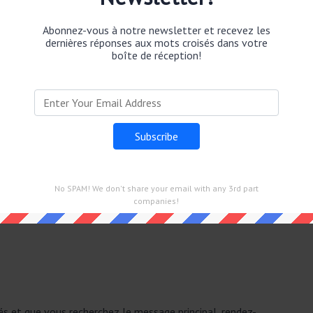
s Fléchés Force 3 dans 14 Janvier 2025.
Abonnez-vous à notre newsletter et recevez les
dernières réponses aux mots croisés dans votre
boîte de réception!
 Fléchés Force 3
No SPAM! We don't share your email with any 3rd part
companies!
vier 2025.
sés et que vous recherchez le message principal, rendez-