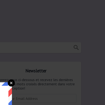
Newsletter
onnez-vous ci-dessous et recevez les dernières
ponses aux mots croisés directement dans votre
te de réception!