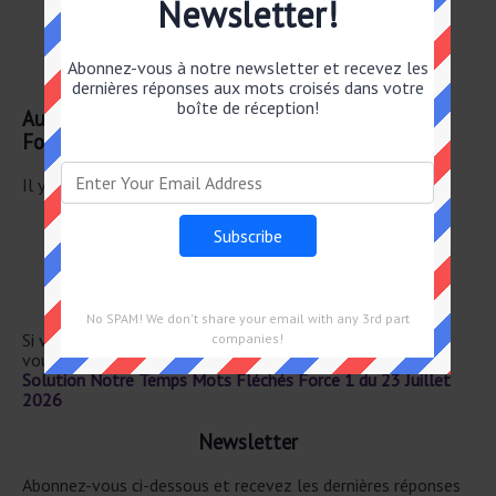
Newsletter!
Bien à toi
Déter– minant posses– sif
À toi
Abonnez-vous à notre newsletter et recevez les
Tantale au labo
dernières réponses aux mots croisés dans votre
boîte de réception!
Autre 23 Juillet 2026 Notre Temps Mots Fléchés
Force 1
Il y a un total de 28 mots croisés pour le 23 Juillet 2026.
FLAIRE QUELQUE CHOSE
POIGNÉE DE SAC
DÉBAT CRITIQUE
DERRIÈRE /NU EN GRÈCE
À ELLE OU À LUI
No SPAM! We don't share your email with any 3rd part
Si vous avez déjà résolu cet indice de mots croisés et que
companies!
vous recherchez le message principal, rendez-vous sur
Solution Notre Temps Mots Fléchés Force 1 du 23 Juillet
2026
Newsletter
Abonnez-vous ci-dessous et recevez les dernières réponses