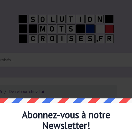
26
De retour chez lui
Ab
ré
boî
Abonnez-vous à notre
Newsletter!
vons trouvé 1 solution pour la definition:
De retour chez
z lui a un total de 8 lettres. Cet indice de mots croisés a