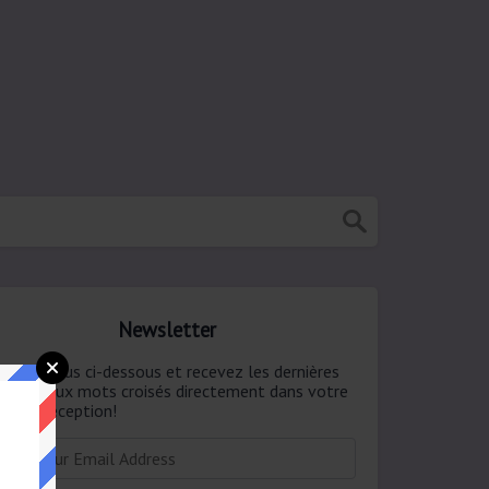
Newsletter
onnez-vous ci-dessous et recevez les dernières
ponses aux mots croisés directement dans votre
te de réception!