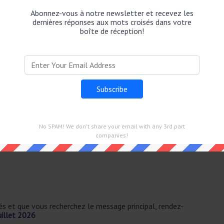
e Monde Mots Croisés dans 9 Juillet 2026.
Abonnez-vous à notre newsletter et recevez les
dernières réponses aux mots croisés dans votre
boîte de réception!
E
8
z lui.
sés
No SPAM! We don't share your email with any 3rd part
et 2026.
companies!
n
sés et que vous recherchez le message principal, rendez-
uillet 2026