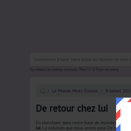
.
Ou entrez les lettres connues "Mus? C" (? Pour inconnu)
Le Monde Mots Croisés
9 Juillet 20
De retour chez lui
En cherchant dans notre base de données, nous a
lui.
La solution que nous avons pour De retour che