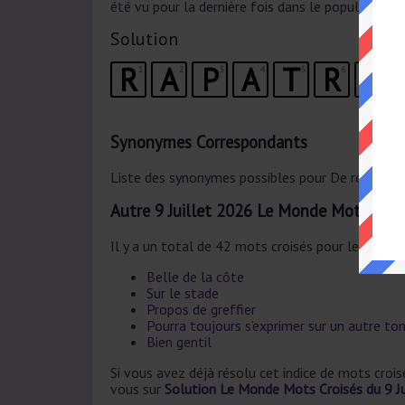
été vu pour la dernière fois dans le populaire L
Solution
R
A
P
A
T
R
I
1
2
3
4
5
6
7
Synonymes Correspondants
Liste des synonymes possibles pour De retour che
Autre 9 Juillet 2026 Le Monde Mots Croi
Il y a un total de 42 mots croisés pour le 9 Juill
Belle de la côte
Sur le stade
Propos de greffier
Pourra toujours s’exprimer sur un autre to
Bien gentil
Si vous avez déjà résolu cet indice de mots croi
vous sur
Solution Le Monde Mots Croisés du 9 J