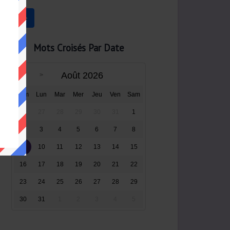
Mots Croisés Par Date
Août 2026
Dim
Lun
Mar
Mer
Jeu
Ven
Sam
26
27
28
29
30
31
1
2
3
4
5
6
7
8
9
10
11
12
13
14
15
16
17
18
19
20
21
22
23
24
25
26
27
28
29
30
31
1
2
3
4
5